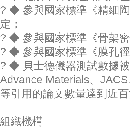
? ◆ 參與國家標準《精細
定；
? ◆ 參與國家標準《骨架
? ◆ 參與國家標準《膜孔
? ◆ 貝士德儀器測試數據被國際期
Advance Materials、JA
等引用的論文數量達到近百
組織機構