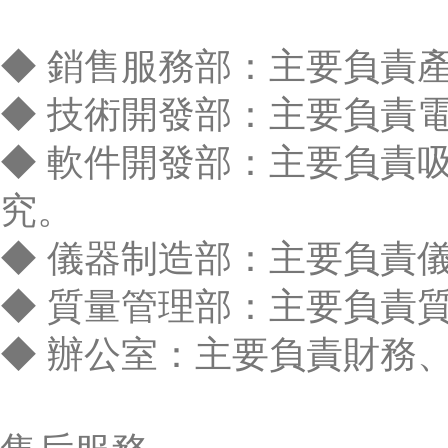
◆ 銷售服務部：主要負責
◆ 技術開發部：主要負責
◆ 軟件開發部：主要負責
究。
◆ 儀器制造部：主要負責
◆ 質量管理部：主要負責
◆ 辦公室：主要負責財務