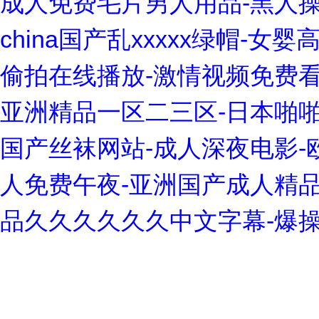
成人免费毛片男人用品-黑人操
china国产乱xxxxx绿帽-
偷拍在线播放-激情视频免费看
亚洲精品一区二三区-日本啪啪
国产丝袜网站-成人深夜电影-欧
人免费午夜-亚洲国产成人精品视
品久久久久久久中文字幕-爆