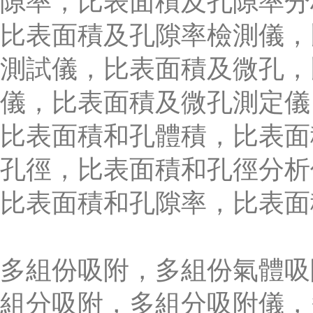
隙率，比表面積及孔隙率分
比表面積及孔隙率檢測儀，
測試儀，比表面積及微孔，
儀，比表面積及微孔測定儀
比表面積和孔體積，比表面
孔徑，比表面積和孔徑分析
比表面積和孔隙率，比表面
多組份吸附，多組份氣體吸
組分吸附，多組分吸附儀，