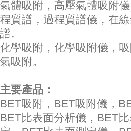
氣體吸附，高壓氣體吸附儀
程質譜，過程質譜儀，在線
譜。
化學吸附，化學吸附儀，吸
氣吸附。
主要產品：
BET吸附，BET吸附儀，B
BET比表面分析儀，BET