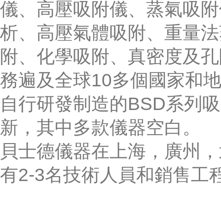
儀、高壓吸附儀、蒸氣吸附
析、高壓氣體吸附、重量法
附、化學吸附、真密度及孔
務遍及全球10多個國家和
自行研發制造的BSD系列
新，其中多款儀器空白。
貝士德儀器在上海，廣州，
有2-3名技術人員和銷售