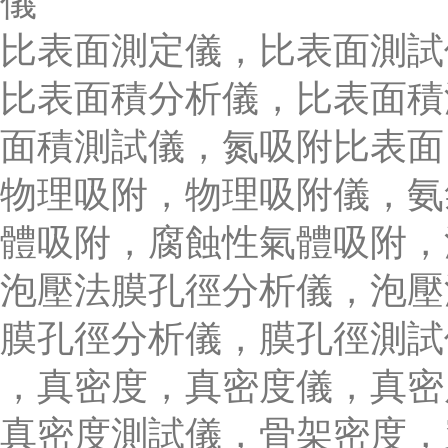
儀
比表面測定儀，比表面測試
比表面積分析儀，比表面積
面積測試儀，氮吸附比表面
物理吸附，物理吸附儀，氨
體吸附，腐蝕性氣體吸附，
泡壓法膜孔徑分析儀，泡壓
膜孔徑分析儀，膜孔徑測試
，真密度，真密度儀，真密
真密度測試儀，骨架密度，