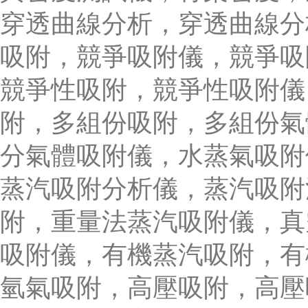
穿透曲線分析，穿透曲線分
吸附，競爭吸附儀，競爭吸
競爭性吸附，競爭性吸附儀
附，多組份吸附，多組份氣
分氣體吸附儀，水蒸氣吸附
蒸汽吸附分析儀，蒸汽吸附
附，重量法蒸汽吸附儀，真
吸附儀，有機蒸汽吸附，有
氫氣吸附，高壓吸附，高壓