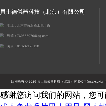
貝士德儀器科技（北京）有限公司
地址：北京市海淀區上地十街
郵箱：769565076@qq.com
傳真：010-82176110
版權所有 © 2026 貝士德儀器科技（北京）有限公司(m.sxsqkj.cn) Al
感谢您访问我们的网站，您可