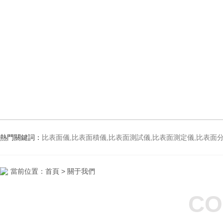
熱門關鍵詞：
比表面儀,比表面積儀,比表面測試儀,比表面測定儀,比表面分析儀,比表面
當前位置：
首頁
> 關于我們
CO