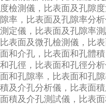
度檢測儀，比表面及孔隙度
隙率，比表面及孔隙率分析
測定儀，比表面及孔隙率測
比表面及微孔檢測儀，比表
面和介孔，比表面和孔體積
和孔徑，比表面和孔徑分析
面和孔隙率，比表面和孔隙
積及介孔分析儀，比表面積
面積及介孔測試儀，比表面