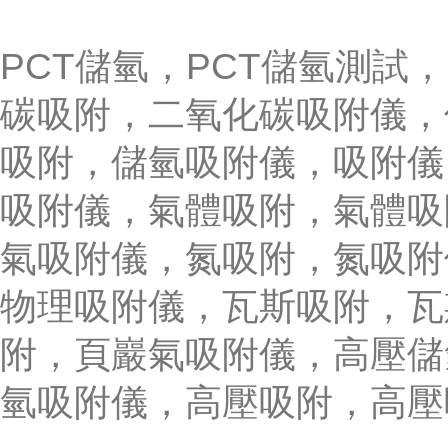
PCT儲氫，PCT儲氫測試，
碳吸附，二氧化碳吸附儀，
吸附，儲氫吸附儀，吸附儀
吸附儀，氣體吸附，氣體吸
氣吸附儀，氮吸附，氮吸附
物理吸附儀，瓦斯吸附，瓦
附，頁巖氣吸附儀，高壓儲氫
氫吸附儀，高壓吸附，高壓