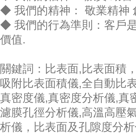
◆ 我們的精神： 敬業精神
◆ 我們的行為準則：客戶
價值.
關鍵詞：比表面,比表面積，
吸附比表面積儀,全自動比表
真密度儀,真密度分析儀,真
濾膜孔徑分析儀,高溫高壓
析儀，比表面及孔隙度分析